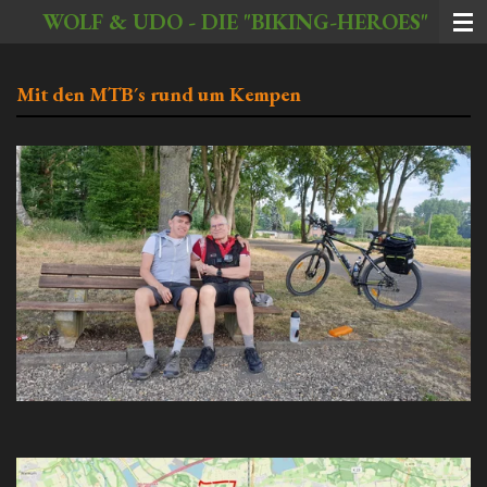
WOLF & UDO - DIE "BIKING-HEROES"
Zum
Hauptinhalt
springen
Mit den MTB´s rund um Kempen