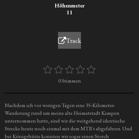
Höhenmeter
11
Track
1
2
3
4
5
B
B
e
e
S
S
S
S
S
0 Stimmen
w
w
t
t
t
t
t
e
e
r
e
e
e
e
e
r
t
Nachdem ich vor wenigen Tagen eine 35-Kilometer-
r
r
r
r
r
t
u
Wanderung rund um meine alte Heimatstadt Kempen
u
n
n
n
n
n
n
unternommen hatte, sind wir die weitgehend identische
n
g
e
e
e
e
Strecke heute noch einmal mit dem MTB´s abgefahren. Und
a
g
bei Königshütte konnten wir sogar einen Storch
b
: